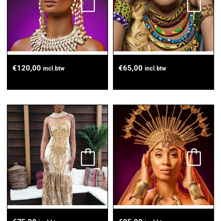
€
120,00
€
65,00
incl.btw
incl.btw