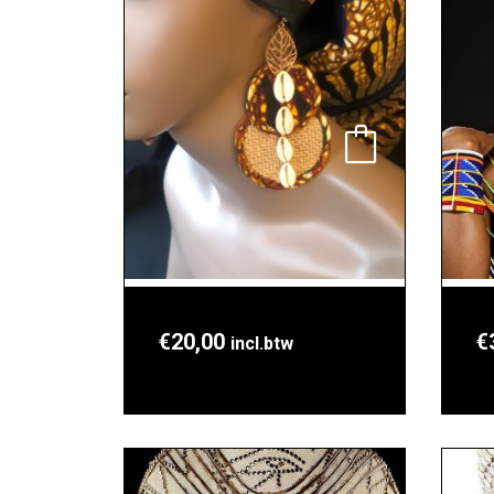
€
20,00
€
incl.btw