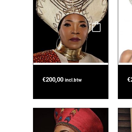
€
200,00
€
incl.btw