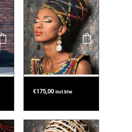
€
175,00
incl.btw