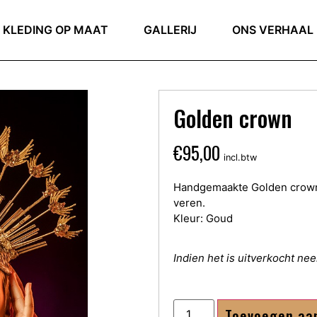
KLEDING OP MAAT
GALLERIJ
ONS VERHAAL
Golden crown
€
95,00
incl.btw
Handgemaakte Golden crown.
veren.
Kleur: Goud
Indien het is uitverkocht n
Toevoegen aa