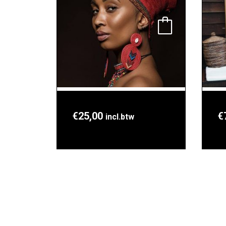
€
25,00
€
incl.btw