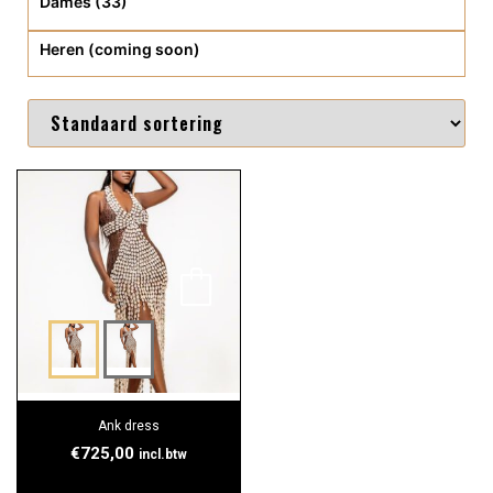
Dames (33)
Heren (coming soon)
Ank dress
€
725,00
incl.btw