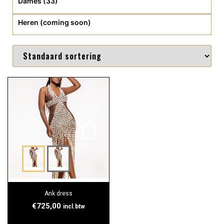
Dames (33)
Heren (coming soon)
Ank dress
€
725,00
incl.btw