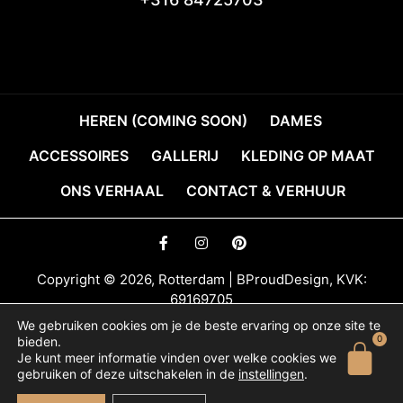
HEREN (COMING SOON)
DAMES
ACCESSOIRES
GALLERIJ
KLEDING OP MAAT
ONS VERHAAL
CONTACT & VERHUUR
Copyright © 2026, Rotterdam | BProudDesign, KVK:
69169705
We gebruiken cookies om je de beste ervaring op onze site te
Algemene
0
Privacybeleid
Verhuurvoorwaarden
bieden.
voorwaarden
Je kunt meer informatie vinden over welke cookies we
gebruiken of deze uitschakelen in de
instellingen
.
Deze website is gebouwd met passie