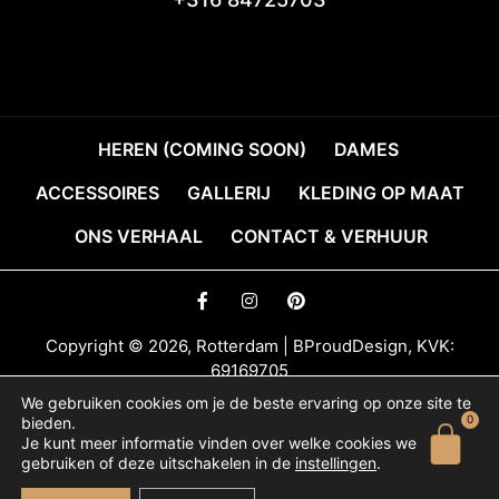
HEREN (COMING SOON)
DAMES
ACCESSOIRES
GALLERIJ
KLEDING OP MAAT
ONS VERHAAL
CONTACT & VERHUUR
Copyright © 2026, Rotterdam | BProudDesign, KVK:
69169705
We gebruiken cookies om je de beste ervaring op onze site te
Algemene
0
Privacybeleid
Verhuurvoorwaarden
bieden.
voorwaarden
Je kunt meer informatie vinden over welke cookies we
gebruiken of deze uitschakelen in de
instellingen
.
Deze website is gebouwd met passie