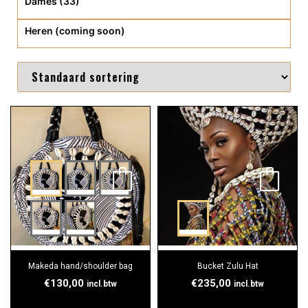
Dames (33)
Heren (coming soon)
Makeda hand/shoulder bag
Bucket Zulu Hat
€
130,00
€
235,00
incl.btw
incl.btw