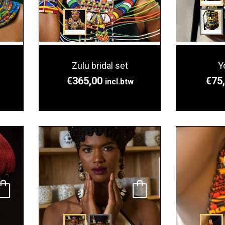
Zulu bridal set
Y
€
365,00
€
75
incl.btw