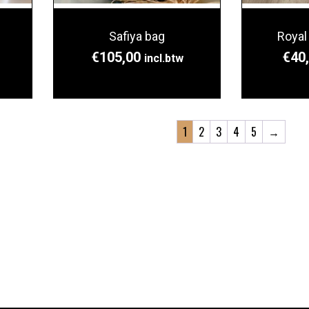
Safiya bag
Royal
€
105,00
€
40
incl.btw
1
2
3
4
5
→