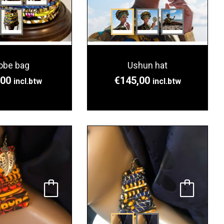
obe bag
Ushun hat
,00
€
145,00
incl.btw
incl.btw