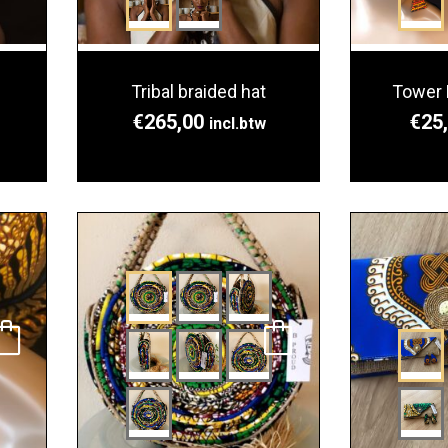
Tribal braided hat
Tower 
€
265,00
€
25
incl.btw